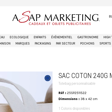
B
EAU
ECOLOGIQUE
ENFANTS
ÉVÉNEMENTIEL
GASTRONOMIE
HIGH
MAISON
MARQUES
PACKAGING
PAR SECTEUR
POCHONS
SPORTS
SAC COTON 240G 
Totebag personnalisable
Réf :
25SP2511522
Dimensions :
38 x 42 cm
1 Coloris disponibles