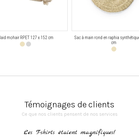
laid mohair RPET 127 x 152 cm
Sac à main rond en raphia synthétiqu
cm
Témoignages de clients
Ce que nos clients pensent de nos services
Les T-shirts étaient magnifiques!