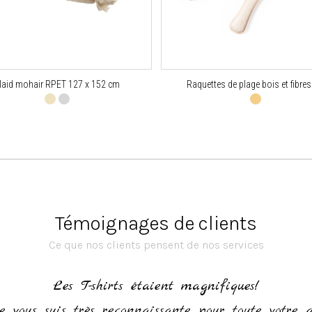
laid mohair RPET 127 x 152 cm
Raquettes de plage bois et fibres
Témoignages de clients
Ce que nos clients pensent de nos services
Les T-shirts étaient magnifiques!
e vous suis très reconnaissante pour toute votre 