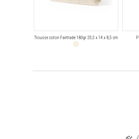
Trousse coton Fairtrade 180gr 20,5 x 14 x 8,5 cm
P
or everything and for making it
od of time
Et j