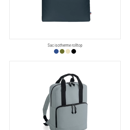
Sac isotherme rolltop