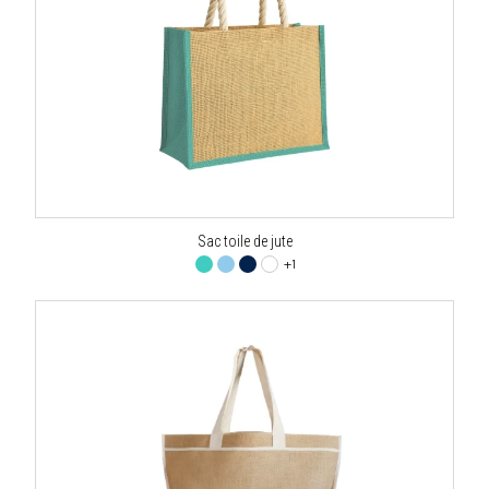
Sac toile de jute
+1