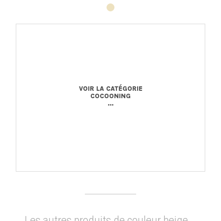
VOIR LA CATÉGORIE
COCOONING
...
Les autres produits de couleur beige...