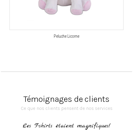
Peluche Licorne
Témoignages de clients
Ce que nos clients pensent de nos services
Les T-shirts étaient magnifiques!
Les to