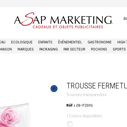
B
EAU
ECOLOGIQUE
ENFANTS
ÉVÉNEMENTIEL
GASTRONOMIE
HIGH
MAISON
MARQUES
PACKAGING
PAR SECTEUR
POCHONS
SPORTS
TROUSSE FERMETU
Trousses transparentes
Réf :
26-IT2DIG
1 Coloris disponibles