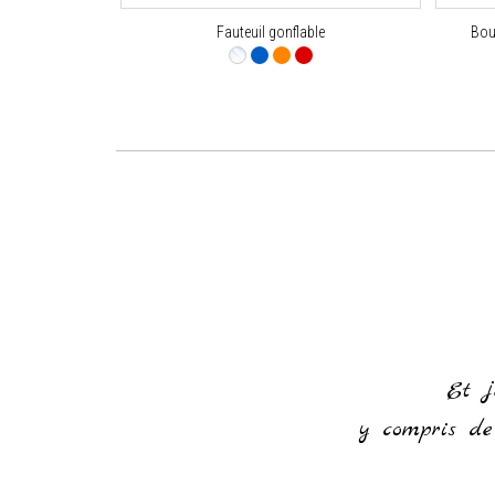
Fauteuil gonflable
Bou
or everything and for making it
od of time
Et j
y compris de 