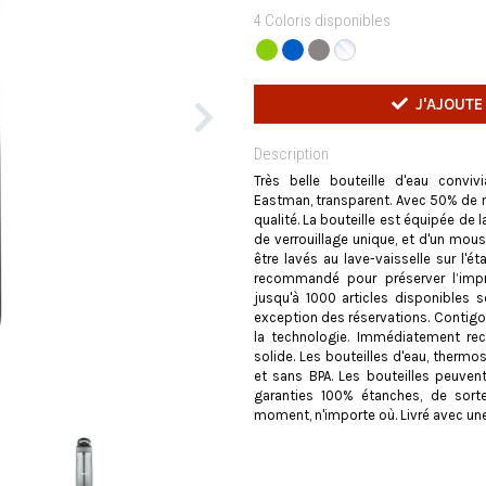
4 Coloris disponibles
J'AJOUTE
Description
Très belle bouteille d'eau conv
Eastman, transparent. Avec 50% de 
qualité. La bouteille est équipée d
de verrouillage unique, et d'un mou
être lavés au lave-vaisselle sur l'é
recommandé pour préserver l’imp
jusqu'à 1000 articles disponibles 
exception des réservations. Contigo :
la technologie. Immédiatement re
solide. Les bouteilles d'eau, thermo
et sans BPA. Les bouteilles peuvent
garanties 100% étanches, de sorte
moment, n'importe où. Livré avec une