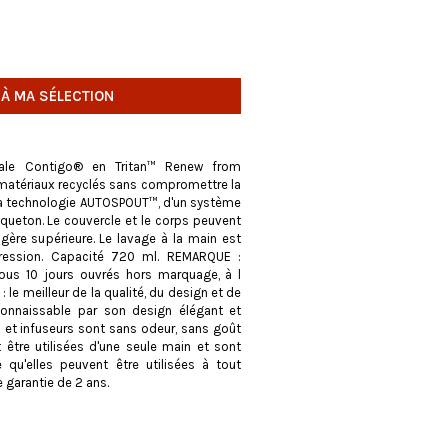
 À MA SÉLECTION
iviale Contigo® en Tritan™ Renew from
matériaux recyclés sans compromettre la
e la technologie AUTOSPOUT™, d'un système
squeton. Le couvercle et le corps peuvent
tagère supérieure. Le lavage à la main est
ression. Capacité 720 ml. REMARQUE :
sous 10 jours ouvrés hors marquage, à l
 le meilleur de la qualité, du design et de
connaissable par son design élégant et
s et infuseurs sont sans odeur, sans goût
 être utilisées d'une seule main et sont
 qu'elles peuvent être utilisées à tout
 garantie de 2 ans.