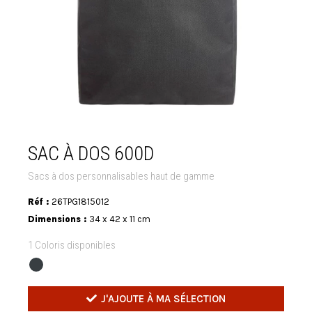
SAC À DOS 600D
Sacs à dos personnalisables haut de gamme
Réf :
26TPG1815012
Dimensions :
34 x 42 x 11 cm
1 Coloris disponibles
J'AJOUTE À MA SÉLECTION