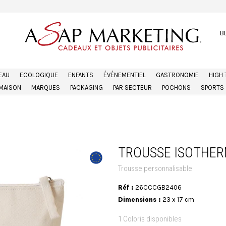
B
EAU
ECOLOGIQUE
ENFANTS
ÉVÉNEMENTIEL
GASTRONOMIE
HIGH
MAISON
MARQUES
PACKAGING
PAR SECTEUR
POCHONS
SPORTS
TROUSSE ISOTHER
Trousse personnalisable
Réf :
26CCCGB2406
Dimensions :
23 x 17 cm
1 Coloris disponibles