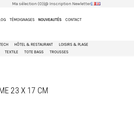
Ma sélection (0)
|
@ Inscription Newletter
LOG
TÉMOIGNAGES
NOUVEAUTÉS
CONTACT
 TECH
HÔTEL & RESTAURANT
LOISIRS & PLAGE
TEXTILE
TOTE BAGS
TROUSSES
ME 23 X 17 CM