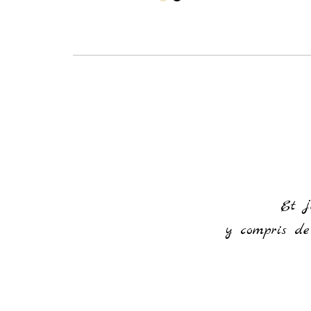
or everything and for making it
od of time
Et j
y compris de 