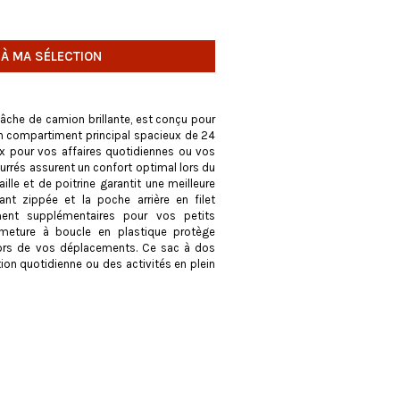
 À MA SÉLECTION
âche de camion brillante, est conçu pour
 un compartiment principal spacieux de 24
eux pour vos affaires quotidiennes ou vos
ourrés assurent un confort optimal lors du
ille et de poitrine garantit une meilleure
ant zippée et la poche arrière en filet
ent supplémentaires pour vos petits
rmeture à boucle en plastique protège
lors de vos déplacements. Ce sac à dos
tion quotidienne ou des activités en plein