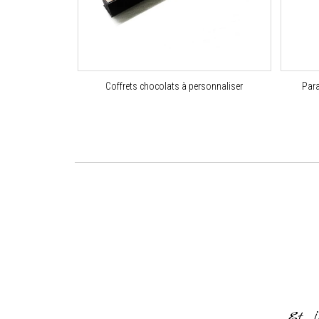
Coffrets chocolats à personnaliser
Par
or everything and for making it
od of time
Et j