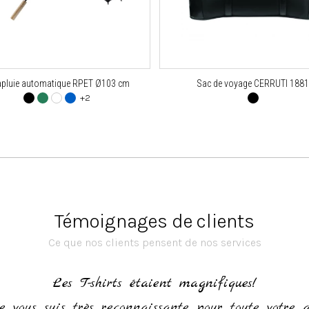
apluie automatique RPET Ø103 cm
Sac de voyage CERRUTI 1881
+2
Témoignages de clients
Ce que nos clients pensent de nos services
Les T-shirts étaient magnifiques!
e vous suis très reconnaissante pour toute votre 