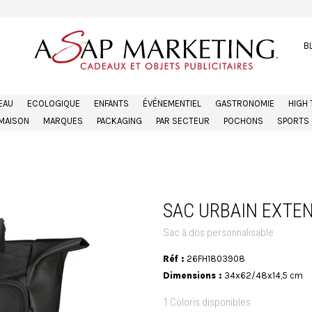
B
EAU
ECOLOGIQUE
ENFANTS
ÉVÉNEMENTIEL
GASTRONOMIE
HIGH
MAISON
MARQUES
PACKAGING
PAR SECTEUR
POCHONS
SPORTS
SAC URBAIN EXTEN
Sac à dos personnalisable
Réf :
26FH1803908
Dimensions :
34x62/48x14,5 cm
1 Coloris disponibles