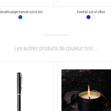
erviette plage transat coton bio
Eventail out of office
Les autres produits de couleur noir...