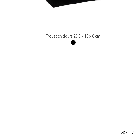
Trousse velours 20,5 x 13 x 6 cm
or everything and for making it
od of time
Et j