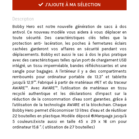
J'AJOUTE À MA SÉLECTION
Description
Bobby Hero est notre nouvelle génération de sacs à dos
antivol. Ce nouveau modèle vous aidera à vous déplacer en
toute sécurité. Des caractéristiques clés telles que la
protection anti- lacération, les poches à fermetures éclairs
cachées garderont vos affaires en sécurité pendant vos
déplacements. Bobby est aussi le sac à dos le plus pratique
avec des caractéristiques telles qu'un port de chargement USB
intégré, un tissu imperméable, bandes réfléchissantes et une
sangle pour bagages. A l'intérieur il y a des compartiments
rembourrés pour ordinateur portable de 13,3" et tablette
jusqu'à 12,9"". Fabriqué à partir de matériaux rPET et du traceur
AWARE™. Avec AWARE™, l'utilisation de matériaux en tissu
recyclé authentique et les déclarations d'impact sur la
réduction de la consommation d'eau sont garanties, grâce à
l'utilisation de la technologie AWARE et la blockchain. Chaque
Bobby Hero permet d'économiser 13 litres d'eau et de réutiliser
22 bouteilles en plastique. Modèle déposé ®.Marquage jusqu'à
5 couleurs.Existe aussi en taille 45 x 29 x 16 cm pour
ordinateur 15,6 ". ( utilisation de 27 bouteilles)