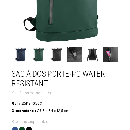
SAC À DOS PORTE-PC WATER
RESISTANT
Sac à dos personnalisable
Réf :
25KZPG503
Dimensions :
26,5 x 54 x 12,5 cm
3 Coloris disponibles