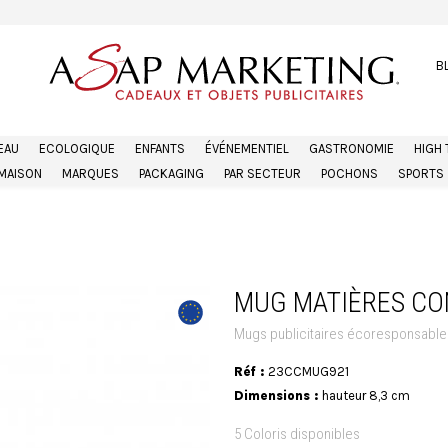
B
EAU
ECOLOGIQUE
ENFANTS
ÉVÉNEMENTIEL
GASTRONOMIE
HIGH
MAISON
MARQUES
PACKAGING
PAR SECTEUR
POCHONS
SPORTS
MUG MATIÈRES CO
Mugs publicitaires écoresponsable
Réf :
23CCMUG921
Dimensions :
hauteur 8,3 cm
5 Coloris disponibles