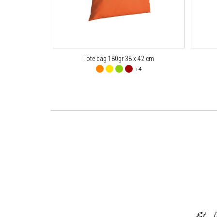
Tote bag 180gr 38 x 42 cm
+4
or everything and for making it
od of time
Et j