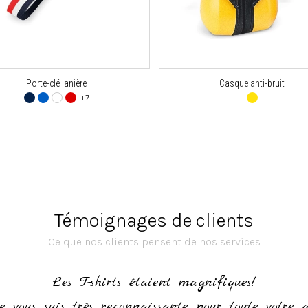
Porte-clé lanière
Casque anti-bruit
+7
Témoignages de clients
Ce que nos clients pensent de nos services
Les T-shirts étaient magnifiques!
e vous suis très reconnaissante pour toute votre 