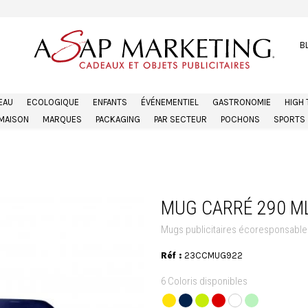
B
EAU
ECOLOGIQUE
ENFANTS
ÉVÉNEMENTIEL
GASTRONOMIE
HIGH
MAISON
MARQUES
PACKAGING
PAR SECTEUR
POCHONS
SPORTS
MUG CARRÉ 290 M
Mugs publicitaires écoresponsable
Réf :
23CCMUG922
6 Coloris disponibles