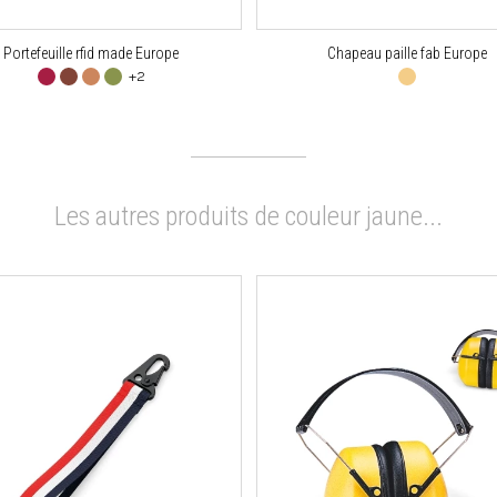
Portefeuille rfid made Europe
Chapeau paille fab Europe
+2
Les autres produits de couleur jaune...