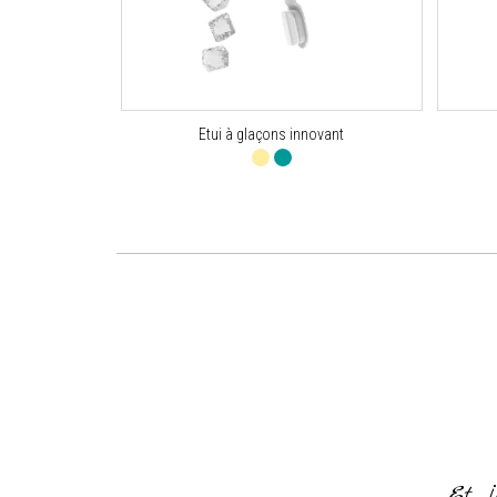
Etui à glaçons innovant
or everything and for making it
od of time
Et j