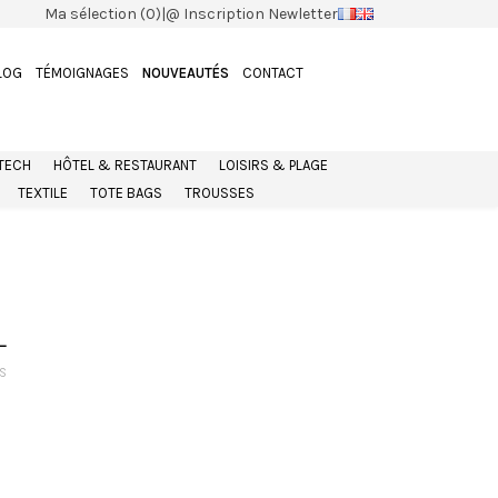
Ma sélection (0)
|
@ Inscription Newletter
LOG
TÉMOIGNAGES
NOUVEAUTÉS
CONTACT
 TECH
HÔTEL & RESTAURANT
LOISIRS & PLAGE
TEXTILE
TOTE BAGS
TROUSSES
L
s