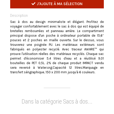
J'AJOUTE À MA SÉLECTION
Description
Sac à dos au design minimaliste et élégant. Profitez de
voyager confortablement avec le sac à dos qui est équipé de
bretelles rembourrées et panneau arrière. Le compartiment
principal dispose d'un poche à ordinateur portable de 15,6”
pouces et 2 poches en maille ouverte. Sur le dessus, vous
trouverez une poignée PU. Les matériaux extérieurs sont
fabriqués en polyester recyclé. Avec traceur AWARE™ qui
prouve l'utilisation réelles des matériaux recyclés. Chaque sac
permet d'économiser 5,4 litres d'eau et a réutilisé 9,01
bouteilles de PET 0,5L. 2% de chaque produit IMPACT vendu
sera reversé à Water.org.Capacité 12 litres.Marquage en
transfert sérigraphique, 150 x 200 mm jusqu'à 6 couleurs.
Dans la catégorie Sacs à dos...